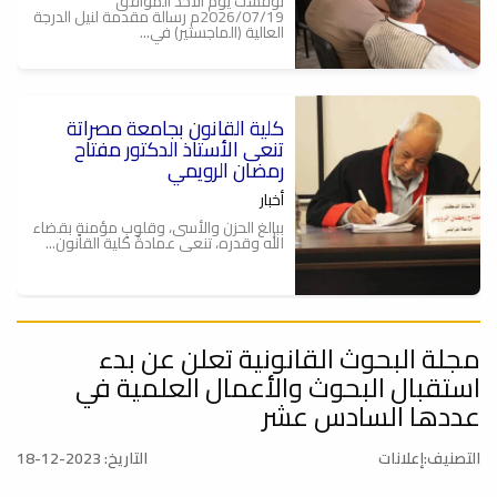
نوقشت يوم الأحد الموافق
2026/07/19م رسالة مقدمة لنيل الدرجة
العالية (الماجستير) في...
كلية القانون بجامعة مصراتة
تنعى الأستاذ الدكتور مفتاح
رمضان الرويمي
أخبار
ببالغ الحزن والأسى، وقلوبٍ مؤمنةٍ بقضاء
الله وقدره، تنعى عمادةُ كلية القانون...
مجلة البحوث القانونية تعلن عن بدء
كلية القانون وكلية البيئة والموارد
الطبيعية بجامعة مصراتة تنظمان
استقبال البحوث والأعمال العلمية في
جلسة حوارية حول التحديات
عددها السادس عشر
البيئية ودور القانون في مواجهتها
أخبار
التصنيف:إعلانات
التاريخ: 2023-12-18
نظم مكتب خدمة المجتمع والتعليم
المستمر بكلية القانون بجامعة مصراتة،