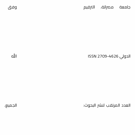
القانون في فترة الامتحانات
جامعة مصراتة، الترقيم
وفق
أخبار
بإشراف قسم القانون الخاص وبالتعاون مع
قسم الوسائل التعليمية، نُظِّمت اليوم...
لجنة الدراسات العليا بالكلية
تناقش قضايا أكاديمية وإدارية
الدولي ISSN 2709-4626
الله
في اجتماع موسع
الدارسات العليا
عقدت لجنة الدراسات العليا بالكلية اجتماعاً
موسعاً، صباح الأربعاء الموافق
2026/4/8م،...
العدد المرتقب لنشر البحوث:
الجميع،