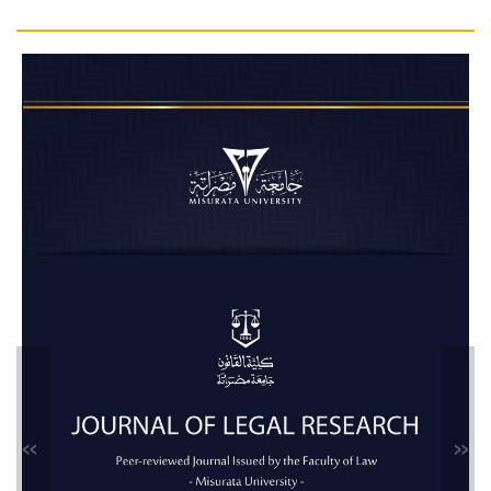
بالتعاون مع...
قسم القانون الجنائي بكلية
القانون بجامعة مصراتة ينظم
جلسة حوارية بعنوان: الطب
الشرعي والإثبات الجنائي.
أخبار
في إطار الأنشطة العلمية التي تنظمها
كلية القانون بجامعة مصراتة، أقام قسم
القانون...
المجلس العلمي لكلية القانون
يعقد اجتماعه العادي الخامس
لسنة 2026.
أخبار
عقد المجلس العلمي لكلية القانون ،
صباح يوم الثلاثاء الموافق 19 مايو
2026م، عند...
»
«