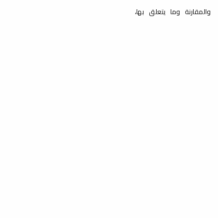
والمقارنة وما يتعلق بها،
وتتبنى المجلة وتلتزم
بالمعايير الرصينة في مجال