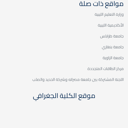
مواقع ذات صلة
06
التسجيل وتجديد القيد
وزارة التعليم الليبية
أبريل
الأكاديمية الليبية
جامعة طرابلس
جامعة بنغازي
جامعة الزاوية
24
تقديم طلبات المراجعة
مركز الطاقات المتجددة
للامتحانات النهائية للفصل
مارس
الدراسي خريف 2023-2024
اللجنة المشتركة بين جامعة مصراته وشركة الحديد والصلب
موقع الكلية الجغرافي
24
إعلان نتيجة الفصل الدراسي