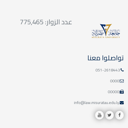
20
التعديل في التسجيل
عدد الزوار: 775,465
(بالحذف أو الإضافة)
أبريل
تواصلوا معنا
051-2618443
13
المحاضرات الدراسية
0000
الفعلية
أبريل
00000
info@law.misuratau.edu.ly