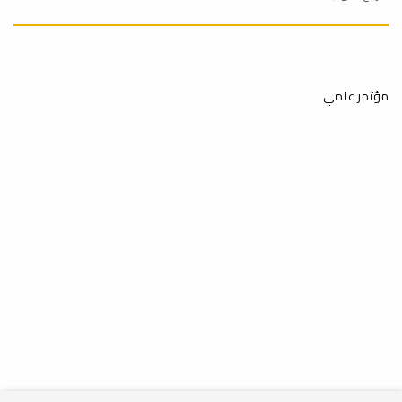
18
الامتحانات النصفية
مؤتمر علمي
مايو
20
إيقاف القيد
أبريل