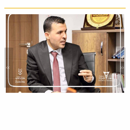
بالتعاون مع...
قسم القانون الجنائي بكلية
القانون بجامعة مصراتة ينظم
جلسة حوارية بعنوان: الطب
الشرعي والإثبات الجنائي.
أخبار
في إطار الأنشطة العلمية التي تنظمها
كلية القانون بجامعة مصراتة، أقام قسم
القانون...
»
«
المجلس العلمي لكلية القانون
يعقد اجتماعه العادي الخامس
لسنة 2026.
أخبار
عقد المجلس العلمي لكلية القانون ،
صباح يوم الثلاثاء الموافق 19 مايو
2026م، عند...