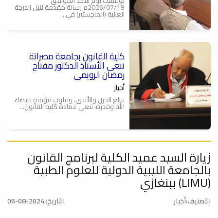
نوقشت يوم الأحد الموافق
2026/07/19م رسالة مقدمة لنيل الدرجة
العالية (الماجستير) في...
كلية القانون بجامعة مصراتة
تنعى الأستاذ الدكتور مفتاح
رمضان الرويمي
أخبار
ببالغ الحزن والأسى، وقلوبٍ مؤمنةٍ بقضاء
الله وقدره، تنعى عمادةُ كلية القانون...
زيارة السيد عميد الكلية لبرنامج القانون
كلية القانون وكلية البيئة والموارد
الطبيعية بجامعة مصراتة تنظمان
بالجامعة الليبية الدولية للعلوم الطبية
جلسة حوارية حول التحديات
(LIMU) ببنغازي
البيئية ودور القانون في مواجهتها
أخبار
التصنيف:أخبار
التاريخ: 2024-08-06
نظم مكتب خدمة المجتمع والتعليم
المستمر بكلية القانون بجامعة مصراتة،