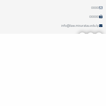
0000
00000
info@law.misuratau.edu.ly
مواقع ذات صلة
وزارة التعليم الليبية
الأكاديمية الليبية
جامعة طرابلس
جامعة بنغازي
جامعة الزاوية
مركز الطاقات المتجددة