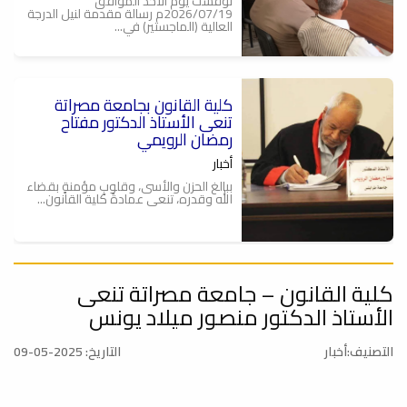
نوقشت يوم الأحد الموافق
2026/07/19م رسالة مقدمة لنيل الدرجة
العالية (الماجستير) في...
كلية القانون بجامعة مصراتة
تنعى الأستاذ الدكتور مفتاح
رمضان الرويمي
أخبار
ببالغ الحزن والأسى، وقلوبٍ مؤمنةٍ بقضاء
الله وقدره، تنعى عمادةُ كلية القانون...
كلية القانون – جامعة مصراتة تنعى
كلية القانون وكلية البيئة والموارد
الطبيعية بجامعة مصراتة تنظمان
الأستاذ الدكتور منصور ميلاد يونس
جلسة حوارية حول التحديات
البيئية ودور القانون في مواجهتها
التصنيف:أخبار
التاريخ: 2025-05-09
أخبار
نظم مكتب خدمة المجتمع والتعليم
المستمر بكلية القانون بجامعة مصراتة،