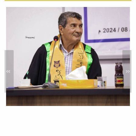
بالتعاون مع...
قسم القانون الجنائي بكلية
القانون بجامعة مصراتة ينظم
جلسة حوارية بعنوان: الطب
الشرعي والإثبات الجنائي.
أخبار
في إطار الأنشطة العلمية التي تنظمها
كلية القانون بجامعة مصراتة، أقام قسم
القانون...
»
«
المجلس العلمي لكلية القانون
يعقد اجتماعه العادي الخامس
لسنة 2026.
أخبار
عقد المجلس العلمي لكلية القانون ،
صباح يوم الثلاثاء الموافق 19 مايو
2026م، عند...