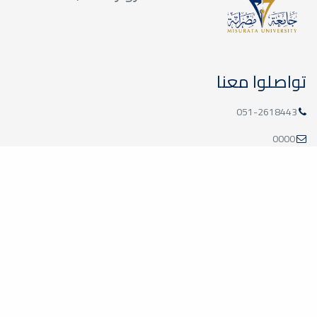
تواصلوا معنا
051-2618443
0000
00000
info@law.misuratau.edu.ly
مواقع ذات صلة
وزارة التعليم الليبية