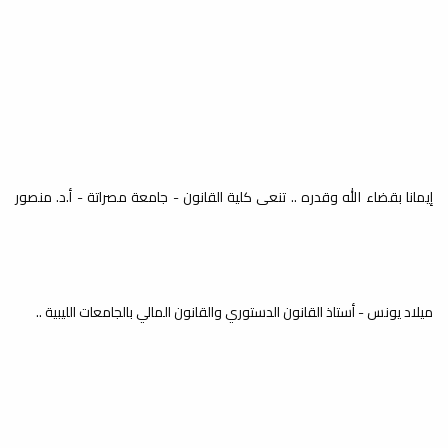
كلية القانون بجامعة مصراتة
تبارك للدكتور عبد السلام
أبوشحمة انديشة حصوله على
درجة الدكتوراه
أخبار
تتقدم أسرة كلية القانون جامعة مصراتة
بأجمل التهاني وأسمى التبريكات إلى
الزميل...
إيمانا بقضاء الله وقدره .. تنعى كلية القانون - جامعة مصراتة - أ.د. منصور
مكتب الدراسات العليا بالتعاون
مع قسم القانون الخاص ينظم
محاضرة علمية بعنوان: الذكاء
الاصطناعي: من الفكرة إلى
التطبيق – كيف تفكر الآلات
ميلاد يونس - أستاذ القانون الدستوري والقانون المالي بالجامعات الليبية ..
وتتعلم؟
الدارسات العليا
نظم مكتب الدراسات العليا بالتعاون مع
قسم القانون الخاص بالكلية محاضرة
علمية...
مكتب الدراسات العليا بكلية