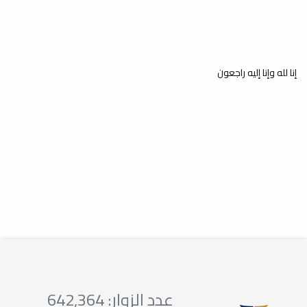
القانون في فترة الامتحانات
أخبار
بإشراف قسم القانون الخاص وبالتعاون مع
قسم الوسائل التعليمية، نُظِّمت اليوم...
إنا لله وإنا إليه راجعون
لجنة الدراسات العليا بالكلية
تناقش قضايا أكاديمية وإدارية
في اجتماع موسع
الدارسات العليا
عقدت لجنة الدراسات العليا بالكلية اجتماعاً
موسعاً، صباح الأربعاء الموافق
2026/4/8م،...
عدد الزوار: 642,364