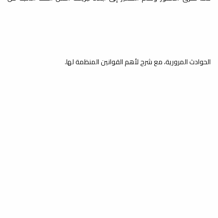
الحوادث المرورية، مع شرح لأهم القوانين المنظمة لها.
وختاما مع الدكتور علي شكورفو الذي تحدث عن المسؤولية المجتمعية في
دعم وتعويض ضحايا الحوادث المرورية، مشيرًأ إلى أهمية دور المجتمع في