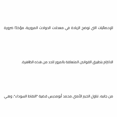
القانون في فترة الامتحانات
أخبار
بإشراف قسم القانون الخاص وبالتعاون مع
قسم الوسائل التعليمية، نُظِّمت اليوم...
للإحصائيات التي توضح الزيادة في معدلات الحوادث المرورية، مؤكدًا ضرورة
لجنة الدراسات العليا بالكلية
تناقش قضايا أكاديمية وإدارية
في اجتماع موسع
الدارسات العليا
الالتزام بتطبيق القوانين المتعلقة بالمرور للحد من هذه الظاهرة.
عقدت لجنة الدراسات العليا بالكلية اجتماعاً
موسعاً، صباح الأربعاء الموافق
2026/4/8م،...
من جانبه، تناول الخبير الأمني محمد أبومديس قضية "النقاط السوداء"، وهي