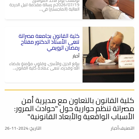
نوقشت يوم الأحد الموافق
2026/07/19م رسالة مقدمة لنيل الدرجة
العالية (الماجستير) في...
كلية القانون بجامعة مصراتة
تنعى الأستاذ الدكتور مفتاح
رمضان الرويمي
أخبار
ببالغ الحزن والأسى، وقلوبٍ مؤمنةٍ بقضاء
الله وقدره، تنعى عمادةُ كلية القانون...
كلية القانون بالتعاون مع مديرية أمن
كلية القانون وكلية البيئة والموارد
الطبيعية بجامعة مصراتة تنظمان
مصراتة تنظم حوارية حول "حوادث المرور:
جلسة حوارية حول التحديات
الأسباب الواقعية والأبعاد القانونية"
البيئية ودور القانون في مواجهتها
أخبار
التصنيف:أخبار
التاريخ: 2024-11-26
نظم مكتب خدمة المجتمع والتعليم
المستمر بكلية القانون بجامعة مصراتة،