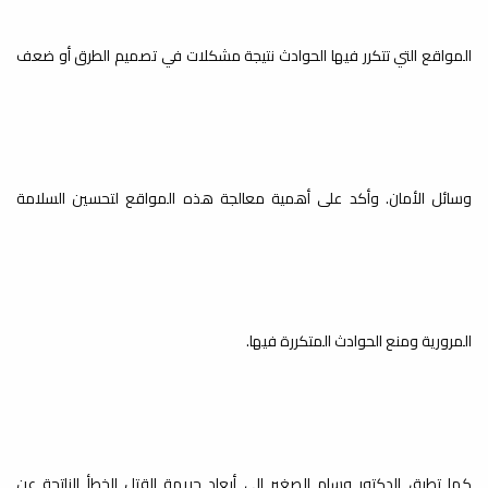
المواقع التي تتكرر فيها الحوادث نتيجة مشكلات في تصميم الطرق أو ضعف
وسائل الأمان. وأكد على أهمية معالجة هذه المواقع لتحسين السلامة
المرورية ومنع الحوادث المتكررة فيها.
كما تطرق الدكتور وسام الصغير إلى أبعاد جريمة القتل الخطأ الناتجة عن