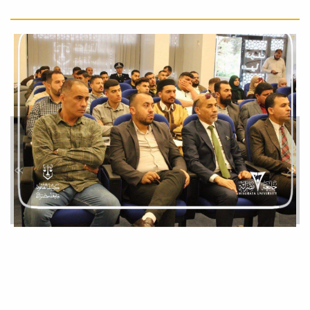
بالتعاون مع...
قسم القانون الجنائي بكلية
القانون بجامعة مصراتة ينظم
جلسة حوارية بعنوان: الطب
الشرعي والإثبات الجنائي.
أخبار
في إطار الأنشطة العلمية التي تنظمها
كلية القانون بجامعة مصراتة، أقام قسم
القانون...
»
«
المجلس العلمي لكلية القانون
يعقد اجتماعه العادي الخامس
لسنة 2026.
أخبار
عقد المجلس العلمي لكلية القانون ،
صباح يوم الثلاثاء الموافق 19 مايو
2026م، عند...