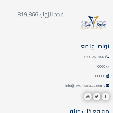
تخرج
عدد الزوار: 819,866
إعلانات
إعلان عن
تواصلوا معنا
مناقشة بحوث
تخرج
051-2618443
0000
إعلانات
00000
info@law.misuratau.edu.ly
مواقع ذات صلة