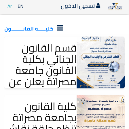
تسجيل الدخول
Ar
EN
كليـــــة القانــــــــون
قسم القانون
الجنائي بكلية
القانون جامعة
مصراتة يعلن عن
إقامة محاضرة
علمية بعنوان: الطب الشرعي
كلية القانون
والاثبات الجنائي
بجامعة مصراتة
تنظم حلقة نقاش
إعلانات