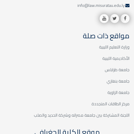
info@law.misuratau
 ذات صلة
 الليبية
لليبية
بلس
زي
ية
ات المتجددة
شتركة بين جامعة مصراته وشركة الحديد والصلب
موقع الكلية الجغرافي