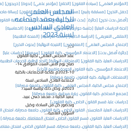
علمي]
[سيادة القانون]
[الختام]
[مؤتمر علمي]
[ندوة]
[خريجون]
[متميزون]
المجلس العلمي
]
[مسابقة رقيم]
[مسابقات]
[اتحاد الطلبة كلية القانون]
[رسالة ماجستير]
للكلية يعقد اجتماعه
تخرج]
[جائزة]
[بحث التخرج]
[وظيفة القضاء]
[اتحاد طلبة كلية القانون]
العادي السادس
ت العليا]
[جلسة حوارية]
[الدراسات العليا]
[المعايدة]
[الخماسية]
لسنة 2023
تعريفي]
[الدراسة الذاتية]
[الخطة الدراسية]
[المنحة الطلابية]
مجلس العلمي]
[المتفوقين]
[النتيجة النهائية]
[بحوث التخرج]
أخبار
 بحث]
[الاعتماد المؤسسي، كلية القانون]
[سيمينار]
[دراسات عليا]
عقد المجلس العلمي لكلية القانون
ليا، كلية القانون]
[الامتحانات النهائية]
[اتحاد الطلبة، الخدمات الطلابية]
صباح يوم أمس السبت الموافق 14-
مؤسسي، كلية القانون، الجودة وتقييم الأداء]
10-2023م، بقاعة الاجتماعات بالكلية
النهائية، كلية القانون، جامعة مصراتة]
اجتماعه العادي السادس لسنة
لس الكلية، المجلس العلمي، كلية القانون، جامعة مصراتة]
2023م. وكان ذلك برئاسة السيد/
م، كلية القانون، زيارة ميدانية، جامعة مصراتة]
عميد الكلية د. محمد حسن عبيد،
، قسم القانون الخاص، كلية القانون.]
وبحضور كل من السادة: وكيل
عليا، الماجستير، القانون الخاص، كلية القانون، جامعة مصراتة، امتحان المفاضلة]
الشؤون العلمية،...
عليا، القانون، قسم القانون الخاص، امتحان المفاضلة، جامعة مصراتة.]
عليا، كلية القانون، جامعة مصراتة، قسم القانون الخاص، امتحان مفاضلة]